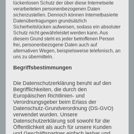
lückenlosen Schutz der über diese Internetseite
from third parties or to investigate
verarbeiteten personenbezogenen Daten
circumstances that indicate illegal activity.
sicherzustellen. Dennoch können Internetbasierte
Datenübertragungen grundsätzlich
Obligations to remove or block the use of
Sicherheitslücken aufweisen, sodass ein absoluter
Schutz nicht gewährleistet werden kann. Aus
information according to general laws remain
diesem Grund steht es jeder betroffenen Person
frei, personenbezogene Daten auch auf
unaffected. However, liability in this respect is
alternativen Wegen, beispielsweise telefonisch, an
uns zu übermitteln.
only possible from the time of knowledge of a
Begriffsbestimmungen
concrete infringement. If we become aware of
any such violations, we will remove the
Die Datenschutzerklärung beruht auf den
Begrifflichkeiten, die durch den
content in question immediately.
Europäischen Richtlinien- und
Verordnungsgeber beim Erlass der
Urheberrecht
Datenschutz-Grundverordnung (DS-GVO)
verwendet wurden. Unsere
Die durch die Seitenbetreiber erstellten
Datenschutzerklärung soll sowohl für die
Öffentlichkeit als auch für unsere Kunden
Inhalte und Werke auf diesen Seiten
und Geschäftspartner einfach lesbar und