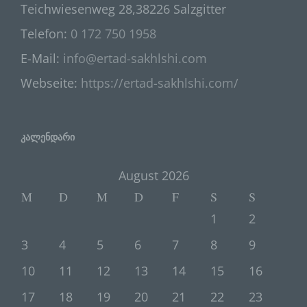
c) Verarbeitung
Teichwiesenweg 28,38226 Salzgitter
Telefon:
0 172 750 1958
Verarbeitung ist jeder mit oder ohne
Hilfe automatisierter Verfahren
E-Mail:
info@ertad-sakhlshi.com
ausgeführte Vorgang oder jede solche
Vorgangsreihe im Zusammenhang mit
Webseite:
https://ertad-sakhlshi.com/
personenbezogenen Daten wie das
Erheben, das Erfassen, die
Organisation, das Ordnen, die
კალენდარი
Speicherung, die Anpassung oder
Veränderung, das Auslesen, das
Abfragen, die Verwendung, die
August 2026
Offenlegung durch Übermittlung,
M
D
M
D
F
S
S
Verbreitung oder eine andere Form der
Bereitstellung, den Abgleich oder die
1
2
Verknüpfung, die Einschränkung, das
Löschen oder die Vernichtung.
3
4
5
6
7
8
9
10
11
12
13
14
15
16
d) Einschränkung der Verarbeitung
17
18
19
20
21
22
23