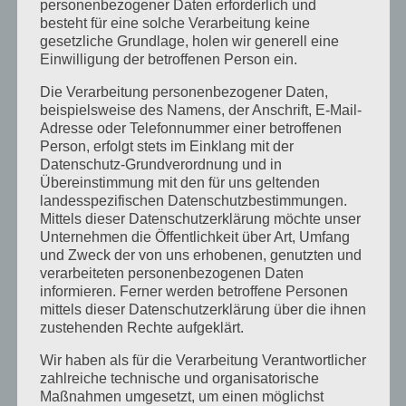
personenbezogener Daten erforderlich und
Rechtsverletzungen werden wir derartige
besteht für eine solche Verarbeitung keine
Links umgehend entfernen.
gesetzliche Grundlage, holen wir generell eine
Einwilligung der betroffenen Person ein.
Haftung für Inhalt:
Die Verarbeitung personenbezogener Daten,
beispielsweise des Namens, der Anschrift, E-Mail-
The contents of our pages were created with
Adresse oder Telefonnummer einer betroffenen
Person, erfolgt stets im Einklang mit der
the greatest care. However, we cannot
Datenschutz-Grundverordnung und in
Übereinstimmung mit den für uns geltenden
assume any liability for the correctness,
landesspezifischen Datenschutzbestimmungen.
Mittels dieser Datenschutzerklärung möchte unser
completeness and topicality of the contents.
Unternehmen die Öffentlichkeit über Art, Umfang
As a service provider, we are responsible for
und Zweck der von uns erhobenen, genutzten und
verarbeiteten personenbezogenen Daten
our own content on these pages in
informieren. Ferner werden betroffene Personen
mittels dieser Datenschutzerklärung über die ihnen
accordance with § 5 DDG and general laws.
zustehenden Rechte aufgeklärt.
According to § 5 DDG we are not obliged to
Wir haben als für die Verarbeitung Verantwortlicher
zahlreiche technische und organisatorische
monitor transmitted or stored information
Maßnahmen umgesetzt, um einen möglichst