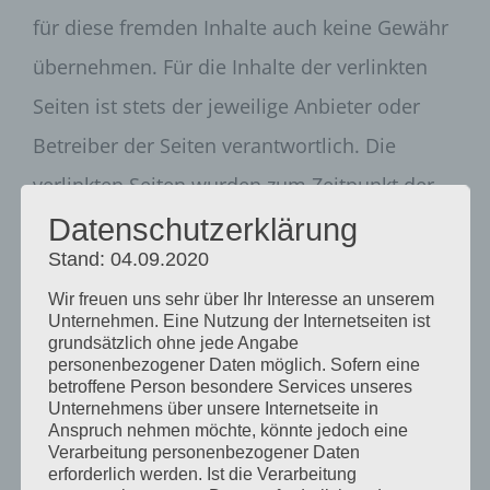
für diese fremden Inhalte auch keine Gewähr
übernehmen. Für die Inhalte der verlinkten
Seiten ist stets der jeweilige Anbieter oder
Betreiber der Seiten verantwortlich. Die
verlinkten Seiten wurden zum Zeitpunkt der
Verlinkung auf mögliche Rechtsverstöße
Datenschutzerklärung
Stand: 04.09.2020
überprüft. Rechtswidrige Inhalte waren zum
Wir freuen uns sehr über Ihr Interesse an unserem
Zeitpunkt der Verlinkung nicht erkennbar.
Unternehmen. Eine Nutzung der Internetseiten ist
Eine permanente inhaltliche Kontrolle der
grundsätzlich ohne jede Angabe
personenbezogener Daten möglich. Sofern eine
verlinkten Seiten ist jedoch ohne konkrete
betroffene Person besondere Services unseres
Unternehmens über unsere Internetseite in
Anhaltspunkte einer Rechtsverletzung nicht
Anspruch nehmen möchte, könnte jedoch eine
Verarbeitung personenbezogener Daten
zumutbar. Bei Bekanntwerden von
erforderlich werden. Ist die Verarbeitung