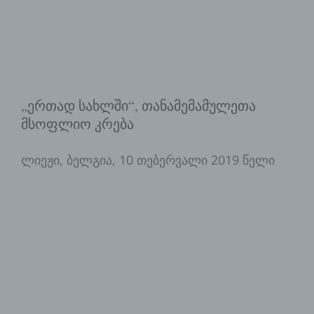
natürlichen Person zugewiesen werden.
g) Verantwortlicher oder für die
Verarbeitung Verantwortlicher
„ერთად სახლში“, თანამემამულეთა
Verantwortlicher oder für die
მსოფლიო კრება
Verarbeitung Verantwortlicher ist die
natürliche oder juristische Person,
ლიეჟი, ბელგია, 10 თებერვალი 2019 წელი
Behörde, Einrichtung oder andere
Stelle, die allein oder gemeinsam mit
anderen über die Zwecke und Mittel der
Verarbeitung von personenbezogenen
Daten entscheidet. Sind die Zwecke
und Mittel dieser Verarbeitung durch
das Unionsrecht oder das Recht der
Mitgliedstaaten vorgegeben, so kann
der Verantwortliche beziehungsweise
können die bestimmten Kriterien seiner
Benennung nach dem Unionsrecht oder