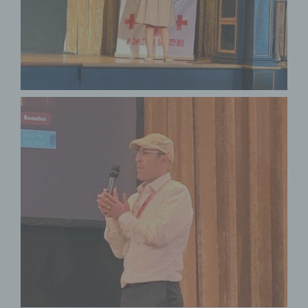
natürlichen Person zu analysieren oder
vorherzusagen.
f) Pseudonymisierung
Pseudonymisierung ist die Verarbeitung
personenbezogener Daten in einer
Weise, auf welche die
personenbezogenen Daten ohne
Hinzuziehung zusätzlicher
Informationen nicht mehr einer
spezifischen betroffenen Person
zugeordnet werden können, sofern
diese zusätzlichen Informationen
gesondert aufbewahrt werden und
technischen und organisatorischen
Maßnahmen unterliegen, die
gewährleisten, dass die
personenbezogenen Daten nicht einer
identifizierten oder identifizierbaren