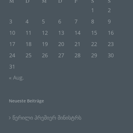
M
D
M
D
F
S
S
verarbeiten.
1
2
3
4
5
6
7
8
9
k) Einwilligung
10
11
12
13
14
15
16
Einwilligung ist jede von der betroffenen
17
18
19
20
21
22
23
Person freiwillig für den bestimmten Fall
in informierter Weise und
24
25
26
27
28
29
30
unmissverständlich abgegebene
31
Willensbekundung in Form einer
Erklärung oder einer sonstigen
« Aug.
eindeutigen bestätigenden Handlung,
mit der die betroffene Person zu
verstehen gibt, dass sie mit der
Verarbeitung der sie betreffenden
Neueste Beiträge
personenbezogenen Daten
einverstanden ist.
წერილი პრემიერ მინისტრს