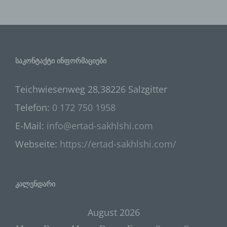
werden, unabhängig davon, ob es sich
bei ihr um einen Dritten handelt oder
nicht. Behörden, die im Rahmen eines
bestimmten Untersuchungsauftrags
nach dem Unionsrecht oder dem Recht
der Mitgliedstaaten möglicherweise
საკონტაქტი ინფორმაციები
personenbezogene Daten erhalten,
gelten jedoch nicht als Empfänger.
Teichwiesenweg 28,38226 Salzgitter
Telefon:
0 172 750 1958
j) Dritter
E-Mail:
info@ertad-sakhlshi.com
Dritter ist eine natürliche oder juristische
Webseite:
https://ertad-sakhlshi.com/
Person, Behörde, Einrichtung oder
andere Stelle außer der betroffenen
Person, dem Verantwortlichen, dem
Auftragsverarbeiter und den Personen,
კალენდარი
die unter der unmittelbaren
Verantwortung des Verantwortlichen
August 2026
oder des Auftragsverarbeiters befugt
sind, die personenbezogenen Daten zu