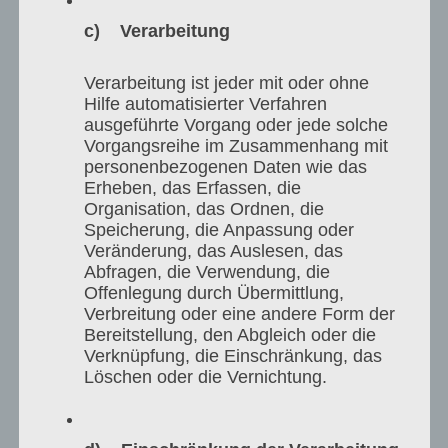
ელექტრონული ხმის მიცემის საშუალებით,
c) Verarbeitung
ბოლო არჩევნებში ეს მაჩვენებელი 30 %- ს
გადაცდა.
Verarbeitung ist jeder mit oder ohne
Hilfe automatisierter Verfahren
ausgeführte Vorgang oder jede solche
ლიეტუვა გეგმავს, რომ 2019 წლის ბოლომდე
Vorgangsreihe im Zusammenhang mit
personenbezogenen Daten wie das
სრულად გამართოს სისტემა, ხოლო 2020
Erheben, das Erfassen, die
წლიდან ელექტრონული ხმის მიცემა
Organisation, das Ordnen, die
Speicherung, die Anpassung oder
ალტერნატიულ საშუალებად შესთავაზოს
Veränderung, das Auslesen, das
Abfragen, die Verwendung, die
თავის მოქალაქეებს. იუსტიციის სამინისტროს
Offenlegung durch Übermittlung,
Verbreitung oder eine andere Form der
მიერ ინიცირებული გამოკითხვით,
Bereitstellung, den Abgleich oder die
მოსახლეობის 56 % ამ გეგმას ხმას უჭერს.
Verknüpfung, die Einschränkung, das
Löschen oder die Vernichtung.
ესტონეთის და ლიეტუვის მსგავსად,
საქართველოს მოსახლეობასაც მეტი მზაობა