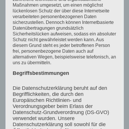
Maßnahmen umgesetzt, um einen möglichst
ანონიმურობის დაცვას.
lückenlosen Schutz der über diese Internetseite
verarbeiteten personenbezogenen Daten
● მთლიანად გამორიცხავს ბათილად
sicherzustellen. Dennoch können Internetbasierte
Datenübertragungen grundsätzlich
ცნობილი ბიულეტინების არსებობას.
Sicherheitslücken aufweisen, sodass ein absoluter
Schutz nicht gewährleistet werden kann. Aus
● დათვლის პროცესი მიმდინარეობს
diesem Grund steht es jeder betroffenen Person
სწრაფად, ავტომატურად წარმოებულ
frei, personenbezogene Daten auch auf
alternativen Wegen, beispielsweise telefonisch, an
რეჟიმში, რასაც გაყალბების შესაძლებლობა
uns zu übermitteln.
მინიმუმადე დაჰყავს.
Begriffsbestimmungen
● იძლევა ნებისმიერი არჩევნების
Die Datenschutzerklärung beruht auf den
ოპტიმიზაციის საშუალებას, რადგან ხმის
Begrifflichkeiten, die durch den
Europäischen Richtlinien- und
მიცემა შესაძლებელია დიგიტალური
Verordnungsgeber beim Erlass der
Datenschutz-Grundverordnung (DS-GVO)
ფორმით, რაც არსებული შრომატევადი
verwendet wurden. Unsere
საარჩევნო პროცედურის ალტერნატივაა.
Datenschutzerklärung soll sowohl für die