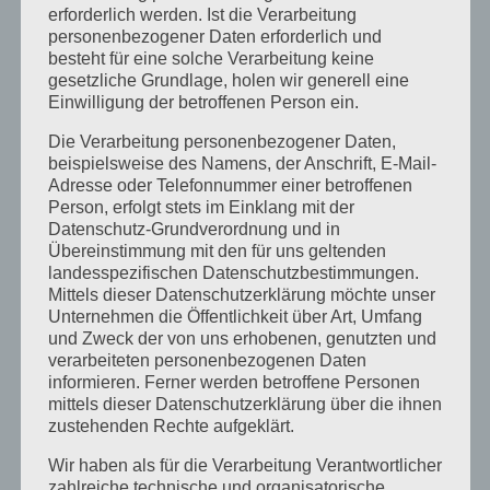
erforderlich werden. Ist die Verarbeitung
და სპეციალური სამსახურის
personenbezogener Daten erforderlich und
besteht für eine solche Verarbeitung keine
თანამშრომლებისთვის, რომ უპრობლემოდ
gesetzliche Grundlage, holen wir generell eine
Einwilligung der betroffenen Person ein.
და დროის დაკარგვის გარეშე დააფიქსირონ
Die Verarbeitung personenbezogener Daten,
საკუთარი არჩევანი, თუნდაც სამუშაო დღეს.
beispielsweise des Namens, der Anschrift, E-Mail-
Adresse oder Telefonnummer einer betroffenen
Person, erfolgt stets im Einklang mit der
● ხელს შეეწყობა ამომრჩევლის მეტ
Datenschutz-Grundverordnung und in
ჩართულობას, მისი მობილურობიდან
Übereinstimmung mit den für uns geltenden
landesspezifischen Datenschutzbestimmungen.
გამომდინარე.
Mittels dieser Datenschutzerklärung möchte unser
Unternehmen die Öffentlichkeit über Art, Umfang
● განსაკუთრებით კარგად ერგება ქვეყნებს
und Zweck der von uns erhobenen, genutzten und
verarbeiteten personenbezogenen Daten
მწირედ დასახლებული რეგიონებით და
informieren. Ferner werden betroffene Personen
mittels dieser Datenschutzerklärung über die ihnen
საზღვრებს გარეთ მყოფი დიდი რაოდენობის
zustehenden Rechte aufgeklärt.
ამომრჩევლით.
Wir haben als für die Verarbeitung Verantwortlicher
● უზრუნველყოფს არჩევანის ფარულობის და
zahlreiche technische und organisatorische