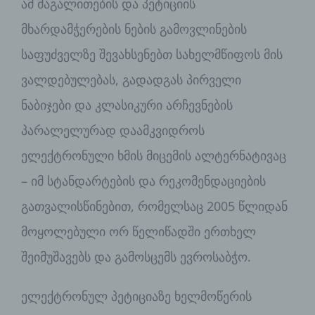
ამ მაგალითების და პეტიციის
gewährleisten, dass die
personenbezogenen Daten nicht einer
მხარდამჭერების ნების გამოვლინების
identifizierten oder identifizierbaren
საფუძველზე შევახსენებთ სახელმწიფოს მის
natürlichen Person zugewiesen werden.
ვალდებულებას, გადადგას პირველი
ნაბიჯები და კლასიკური არჩევნების
g) Verantwortlicher oder für die
Verarbeitung Verantwortlicher
პარალელურად დაამკვიდროს
ელექტრონული ხმის მიცემის ალტერნატივაც
Verantwortlicher oder für die
Verarbeitung Verantwortlicher ist die
– იმ სტანდარტების და რეკომენდაციების
natürliche oder juristische Person,
Behörde, Einrichtung oder andere
გათვალისწინებით, რომელსაც 2005 წლიდან
Stelle, die allein oder gemeinsam mit
მოყოლებული ორ წელიწადში ერთხელ
anderen über die Zwecke und Mittel der
Verarbeitung von personenbezogenen
შეიმუშავებს და გამოსცემს ევროსაბჭო.
Daten entscheidet. Sind die Zwecke
und Mittel dieser Verarbeitung durch
das Unionsrecht oder das Recht der
ელექტრონულ პეტიციაზე ხელმოწერის
Mitgliedstaaten vorgegeben, so kann