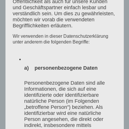
Öffentlichkeit als auch für unsere Kunden
● იძლევა აგრეთვე შესაძლებლობას, ხშირად
und Geschäftspartner einfach lesbar und
verständlich sein. Um dies zu gewährleisten,
იქნას ჩატარებული გამოკითხვები
möchten wir vorab die verwendeten
(რეფერენდუმები), რაც მისასალმებელი
Begrifflichkeiten erläutern.
ნაბიჯი იქნება პირდაპირი დემოკრატიისკენ.
Wir verwenden in dieser Datenschutzerklärung
unter anderem die folgenden Begriffe:
ელექტრონულ ხმის მიცემაზე გადასვლა
იქნება საქართველოს პასუხი იმ გამოწვევებსა
a) personenbezogene Daten
და შესაძლებლობებზე, რომლებსაც
Personenbezogene Daten sind alle
დიგიტალიზაციის ერა და გლობალიზაცია
Informationen, die sich auf eine
identifizierte oder identifizierbare
გვიქმნის.
natürliche Person (im Folgenden
„betroffene Person") beziehen. Als
ესტონეთი, შვეიცარია, საფრანგეთი და
identifizierbar wird eine natürliche
Person angesehen, die direkt oder
ნორვეგია წარმატებულად მუშაობენ
indirekt, insbesondere mittels