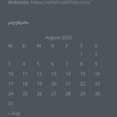
Webseite:
https://ertad-sakhlshi.com/
Verantwortung des Verantwortlichen
oder des Auftragsverarbeiters befugt
sind, die personenbezogenen Daten zu
verarbeiten.
კალენდარი
August 2026
k) Einwilligung
M
D
M
D
F
S
S
Einwilligung ist jede von der betroffenen
1
2
Person freiwillig für den bestimmten Fall
3
4
5
6
7
8
9
in informierter Weise und
unmissverständlich abgegebene
10
11
12
13
14
15
16
Willensbekundung in Form einer
Erklärung oder einer sonstigen
17
18
19
20
21
22
23
eindeutigen bestätigenden Handlung,
mit der die betroffene Person zu
24
25
26
27
28
29
30
verstehen gibt, dass sie mit der
Verarbeitung der sie betreffenden
31
personenbezogenen Daten
« Aug.
einverstanden ist.