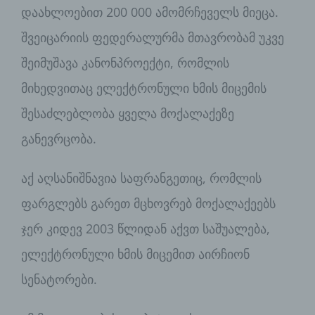
Gesundheit, persönlicher Vorlieben,
დაახლოებით 200 000 ამომრჩეველს მიეცა.
Interessen, Zuverlässigkeit, Verhalten,
Aufenthaltsort oder Ortswechsel dieser
შვეიცარიის ფედერალურმა მთავრობამ უკვე
natürlichen Person zu analysieren oder
შეიმუშავა კანონპროექტი, რომლის
vorherzusagen.
მიხედვითაც ელექტრონული ხმის მიცემის
შესაძლებლობა ყველა მოქალაქეზე
f) Pseudonymisierung
განევრცობა.
Pseudonymisierung ist die Verarbeitung
personenbezogener Daten in einer
აქ აღსანიშნავია საფრანგეთიც, რომლის
Weise, auf welche die
personenbezogenen Daten ohne
ფარგლებს გარეთ მცხოვრებ მოქალაქეებს
Hinzuziehung zusätzlicher
Informationen nicht mehr einer
ჯერ კიდევ 2003 წლიდან აქვთ საშუალება,
spezifischen betroffenen Person
ელექტრონული ხმის მიცემით აირჩიონ
zugeordnet werden können, sofern
diese zusätzlichen Informationen
სენატორები.
gesondert aufbewahrt werden und
technischen und organisatorischen
Maßnahmen unterliegen, die