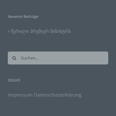
Neueste Beiträge
Name und Anschrift des für die
Verarbeitung Verantwortlichen
წერილი პრემიერ მინისტრს
Verantwortlicher im Sinne der Datenschutz-
Grundverordnung, sonstiger in den
Mitgliedstaaten der Europäischen Union
geltenden Datenschutzgesetze und anderer
Suche
Bestimmungen mit datenschutzrechtlichem
nach:
Charakter ist die:
Gemeinsam Zuhause e. V.
DSGVO
Mikheil Khaplanashvili
Teichwiesenweg 28
Impressum
Datenschutzerklärung
38226 Salzgitter
Deutschland