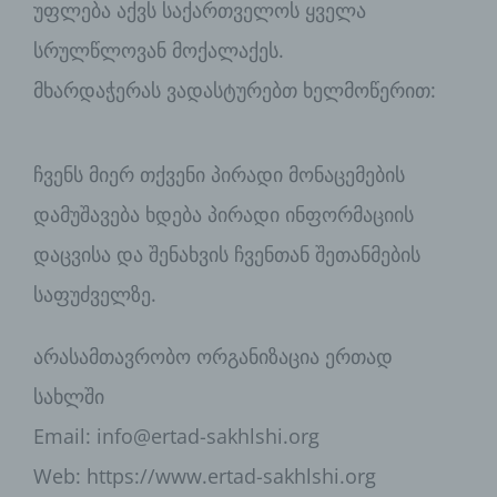
უფლება აქვს საქართველოს ყველა
der Verantwortliche beziehungsweise
können die bestimmten Kriterien seiner
სრულწლოვან მოქალაქეს.
Benennung nach dem Unionsrecht oder
dem Recht der Mitgliedstaaten
მხარდაჭერას ვადასტურებთ ხელმოწერით:
vorgesehen werden.
ჩვენს მიერ თქვენი პირადი მონაცემების
h) Auftragsverarbeiter
დამუშავება ხდება პირადი ინფორმაციის
Auftragsverarbeiter ist eine natürliche
დაცვისა და შენახვის ჩვენთან შეთანმების
oder juristische Person, Behörde,
Einrichtung oder andere Stelle, die
საფუძველზე.
personenbezogene Daten im Auftrag
des Verantwortlichen verarbeitet.
არასამთავრობო ორგანიზაცია ერთად
სახლში
i) Empfänger
Email: info@ertad-sakhlshi.org
Empfänger ist eine natürliche oder
Web: https://www.ertad-sakhlshi.org
juristische Person, Behörde, Einrichtung