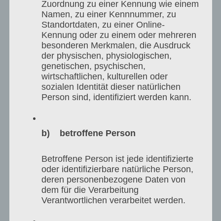
ელექტრონული ხმის მიცემის სისტემის
Zuordnung zu einer Kennung wie einem
Namen, zu einer Kennnummer, zu
დანერგვაზე.
Standortdaten, zu einer Online-
Kennung oder zu einem oder mehreren
besonderen Merkmalen, die Ausdruck
ამ მხრივ ყველაზე წარმატებულ ქვეყნად
der physischen, physiologischen,
გვევლინება ესტონეთი, რომელიც
genetischen, psychischen,
wirtschaftlichen, kulturellen oder
პრაქტიკულად 2005 წლიდან საყოველთაო
sozialen Identität dieser natürlichen
Person sind, identifiziert werden kann.
და ინსტიტუციონალიზირებული
ელექტრონული ხმის მიცემის სისტემით
b) betroffene Person
სარგებლობს და რომლის მოდელიც არა
მხოლოდ დაკვირვების ობიექტი, არამედ
Betroffene Person ist jede identifizierte
oder identifizierbare natürliche Person,
მისაბაძიც ხდება ევროპის ბევრი სხვა
deren personenbezogene Daten von
ქვეყნისათვის. თუ 2005 წელს ესტონეთში
dem für die Verarbeitung
Verantwortlichen verarbeitet werden.
ამომრჩევლის 2%-მა ისარგებლა