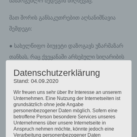
სასარგებლო შედეგის მიღწევაც.
მათ შორის განსაკუთრებით აღსანიშნავია
შემდეგი:
● სახელწიფო ბიუჯეტი დაზოგავს უზარმაზარ
თანხას, რაც ქვეყანაში არსებული სიღარიბის
პირობებში საშურიც კია.
Datenschutzerklärung
Stand: 04.09.2020
● ყველა საარჩევნო პროცედურა სრულდება
Wir freuen uns sehr über Ihr Interesse an unserem
Unternehmen. Eine Nutzung der Internetseiten ist
სმარტფონის, პლანშეტის ან სტაციონალური
grundsätzlich ohne jede Angabe
personenbezogener Daten möglich. Sofern eine
კომპიუტერის ეკრანზე, რაც არის მოქნილი და
betroffene Person besondere Services unseres
Unternehmens über unsere Internetseite in
კომფორტული პროცესი არა მხოლოდ
Anspruch nehmen möchte, könnte jedoch eine
ემიგრანტებისთვის, არამედ შშმ პირებისთვის
Verarbeitung personenbezogener Daten