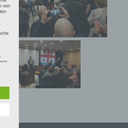
r von
ten
.
ische
n
ann.
ise
e
beim
det