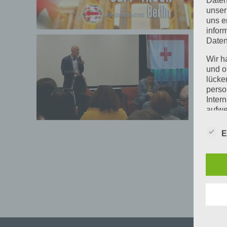
unser
uns e
infor
Daten
Wir h
und o
lücke
perso
Inter
aufwe
Aus d
perso
E
telef
Begr
Die D
durc
Erla
wurd