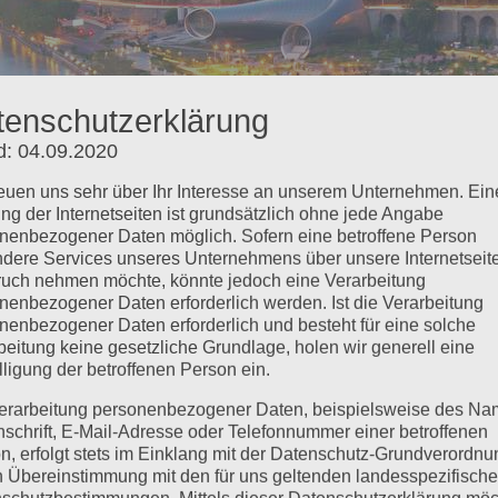
tenschutzerklärung
d: 04.09.2020
reuen uns sehr über Ihr Interesse an unserem Unternehmen. Ein
ng der Internetseiten ist grundsätzlich ohne jede Angabe
nenbezogener Daten möglich. Sofern eine betroffene Person
dere Services unseres Unternehmens über unsere Internetseite
ში ფოტოგალერია
uch nehmen möchte, könnte jedoch eine Verarbeitung
nenbezogener Daten erforderlich werden. Ist die Verarbeitung
nenbezogener Daten erforderlich und besteht für eine solche
beitung keine gesetzliche Grundlage, holen wir generell eine
lligung der betroffenen Person ein.
erarbeitung personenbezogener Daten, beispielsweise des Na
nschrift, E-Mail-Adresse oder Telefonnummer einer betroffenen
n, erfolgt stets im Einklang mit der Datenschutz-Grundverordnu
n Übereinstimmung mit den für uns geltenden landesspezifisch
schutzbestimmungen. Mittels dieser Datenschutzerklärung mö