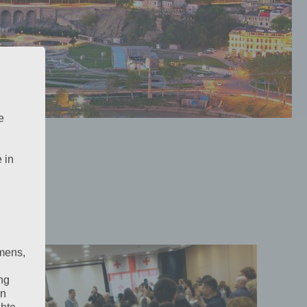
e
 in
mens,
ng
en
chte