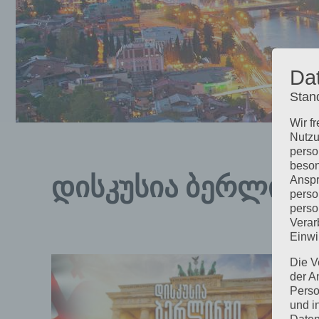
Da
Stan
Wir f
Nutzu
perso
beson
დისკუსია ბერლინ
Anspr
perso
perso
Verar
Einwi
Die V
der A
Perso
und i
Daten