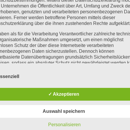
 Unternehmen die Öffentlichkeit über Art, Umfang und Zweck de
rhobenen, genutzten und verarbeiteten personenbezogenen Da
mieren. Ferner werden betroffene Personen mittels dieser
schutzerklärung über die ihnen zustehenden Rechte aufgeklärt
aben als für die Verarbeitung Verantwortlicher zahlreiche techn
rganisatorische Maßnahmen umgesetzt, um einen möglichst
nlosen Schutz der über diese Internetseite verarbeiteten
nenbezogenen Daten sicherzustellen. Dennoch können
netbasierte Datenübertragungen grundsätzlich Sicherheitslücke
isen, sodass ein absoluter Schutz nicht gewährleistet werden k
iesem Grund steht es jeder betroffenen Person frei,
nenbezogene Daten auch auf alternativen Wegen, beispielswe
ssenziell
onisch, an uns zu übermitteln.
iffsbestimmungen
✓ Akzeptieren
atenschutzerklärung beruht auf den Begrifflichkeiten, di
Auswahl speichern
h den Europäischen Richtlinien- und Verordnungsgeber 
ss der Datenschutz-Grundverordnung (DS-GVO) verwen
en. Unsere Datenschutzerklärung soll sowohl für die
Personalisieren