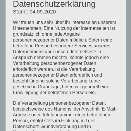
Datenschutzerklärung
მოახლოებულ არჩევნებზე მანიპულაციის
Stand: 04.09.2020
რეალური საფრთხე გახდა.
Wir freuen uns sehr über Ihr Interesse an unserem
Unternehmen. Eine Nutzung der Internetseiten ist
დისკუსია, გარდა წინასაარჩევნო
grundsätzlich ohne jede Angabe
personenbezogener Daten möglich. Sofern eine
პროცესებისა, ასევე შეეხებოდა არჩევნების
betroffene Person besondere Services unseres
Unternehmens über unsere Internetseite in
დღეს ემიგრანტების პროცესებში
Anspruch nehmen möchte, könnte jedoch eine
მაქსიმალურად ჩართვას და მათთვის
Verarbeitung personenbezogener Daten
erforderlich werden. Ist die Verarbeitung
საარჩევნო უბნების სიხშირის გაზრდას.
personenbezogener Daten erforderlich und
besteht für eine solche Verarbeitung keine
gesetzliche Grundlage, holen wir generell eine
ორგანიზაციის მთავარი სტრატეგია რუსული
Einwilligung der betroffenen Person ein.
პროპაგანდის წინააღმდეგ ბრძოლა,
Die Verarbeitung personenbezogener Daten,
beispielsweise des Namens, der Anschrift, E-Mail-
საქართველოსა და საზღვარგარეთ
Adresse oder Telefonnummer einer betroffenen
Person, erfolgt stets im Einklang mit der
არჩევნებზე სადამკვირვებლო მისიების
Datenschutz-Grundverordnung und in