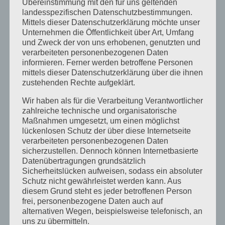
გაგზავნაა.
Übereinstimmung mit den für uns geltenden
landesspezifischen Datenschutzbestimmungen.
Mittels dieser Datenschutzerklärung möchte unser
შეხვედრის მონაწილეებს სკაიპით ჩაერთო
Unternehmen die Öffentlichkeit über Art, Umfang
und Zweck der von uns erhobenen, genutzten und
საქართველოს მესამე პრეზიდენტი
მიხეილ
verarbeiteten personenbezogenen Daten
informieren. Ferner werden betroffene Personen
სააკაშვილი
, რომელმაც ქვეყნის
mittels dieser Datenschutzerklärung über die ihnen
zustehenden Rechte aufgeklärt.
გამოწვევებზე ისაუბრა და მონაწილეების
Wir haben als für die Verarbeitung Verantwortlicher
შეკითხვებს უპასუხა.
zahlreiche technische und organisatorische
Maßnahmen umgesetzt, um einen möglichst
„ბოლო 8 წელია საქართველო ეკონომიკურ
lückenlosen Schutz der über diese Internetseite
verarbeiteten personenbezogenen Daten
სტაგნაციაშია. ამავე პერიოდში
sicherzustellen. Dennoch können Internetbasierte
Datenübertragungen grundsätzlich
საქართველოს მოსახლეობა 1 მილიონით
Sicherheitslücken aufweisen, sodass ein absoluter
Schutz nicht gewährleistet werden kann. Aus
შემცირდა. ქვეყნიდან მაქსიმალური გადინება
diesem Grund steht es jeder betroffenen Person
frei, personenbezogene Daten auch auf
ხდება. ეს ნიშნავს იმას, რომ საქართველოს
alternativen Wegen, beispielsweise telefonisch, an
ეკონომიკას თავისი გადმორიცხვებით
uns zu übermitteln.