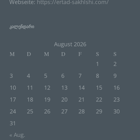
Webseite:
https://ertad-sakhlshi.com/
b) betroffene Person
კალენდარი
Betroffene Person ist jede identifizierte
oder identifizierbare natürliche Person,
deren personenbezogene Daten von
August 2026
dem für die Verarbeitung
M
D
M
D
F
S
S
Verantwortlichen verarbeitet werden.
1
2
3
4
5
6
7
8
9
c) Verarbeitung
10
11
12
13
14
15
16
Verarbeitung ist jeder mit oder ohne
17
18
19
20
21
22
23
Hilfe automatisierter Verfahren
ausgeführte Vorgang oder jede solche
24
25
26
27
28
29
30
Vorgangsreihe im Zusammenhang mit
personenbezogenen Daten wie das
31
Erheben, das Erfassen, die
« Aug.
Organisation, das Ordnen, die