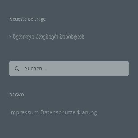
Speicherung, die Anpassung oder
Veränderung, das Auslesen, das
Abfragen, die Verwendung, die
Neueste Beiträge
Offenlegung durch Übermittlung,
Verbreitung oder eine andere Form der
Bereitstellung, den Abgleich oder die
წერილი პრემიერ მინისტრს
Verknüpfung, die Einschränkung, das
Löschen oder die Vernichtung.
Suche
d) Einschränkung der Verarbeitung
nach:
Einschränkung der Verarbeitung ist die
Markierung gespeicherter
DSGVO
personenbezogener Daten mit dem
Ziel, ihre künftige Verarbeitung
einzuschränken.
Impressum
Datenschutzerklärung
e) Profiling